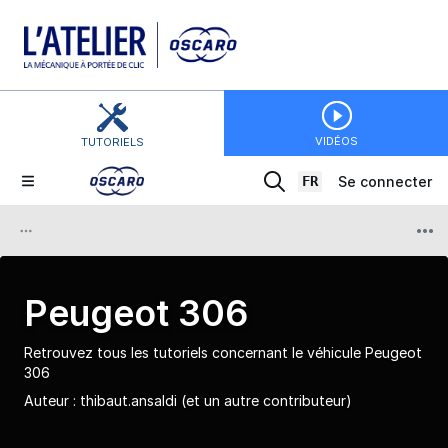
VIDÉOS
TUTORIELS
FR
Se connecter
Peugeot 306
Retrouvez tous les tutoriels concernant le véhicule Peugeot
306
Auteur :
thibaut.ansaldi
(et un autre contributeur)