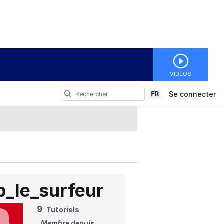
VIDÉOS
FR
Se connecter
b_le_surfeur
9
Tutoriels
Membre depuis