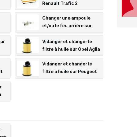
Renault Trafic 2
Changer une ampoule
et/ou le feu arrière sur
ta V
Suzuki Swift
sur
Vidanger et changer le
filtre à huile sur Opel Agila
Vidanger et changer le
lt
filtre à huile sur Peugeot
106
r
u
zuki
t
ant