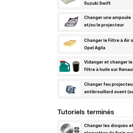
Suzuki Swift
Changer une ampoule
et/ou le projecteur
principal sur Ford Fies
Changer le Filtre à Air 
Opel Agila
Vidanger et changer le
filtre à huile sur Renau
Trafic 2
Changer feu projecteu
antibrouillard avant (o
feu LED de jour) sur Su
Swift
Tutoriels terminés
Changer les disques e
plaquettes de frein av