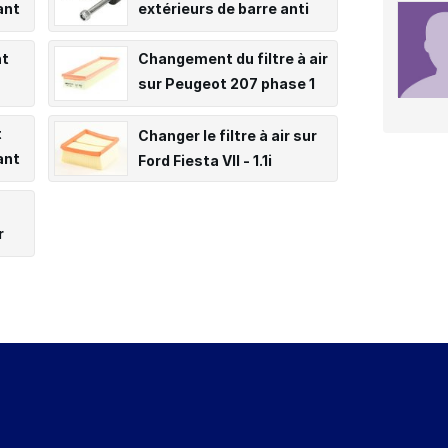
ant
extérieurs de barre anti
roulis avant sur Clio 2
nt
Changement du filtre à air
sur Peugeot 207 phase 1
HDI
t
Changer le filtre à air sur
ant
Ford Fiesta VII - 1.1i
r