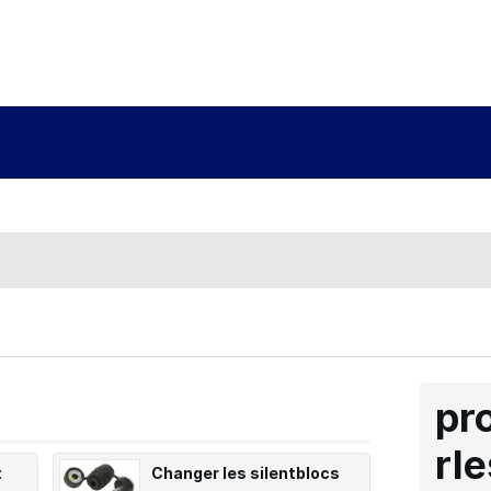
pr
rle
t
Changer les silentblocs