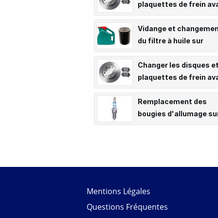
plaquettes de frein av
sur Clio 2
Vidange et changeme
du filtre à huile sur
Peugeot 207 1.6 HDI
Changer les disques e
plaquettes de frein av
sur Alfa Romeo 147
Remplacement des
bougies d'allumage su
Ford Fiesta VII - 1.1i
Mentions Légales
Questions Fréquentes