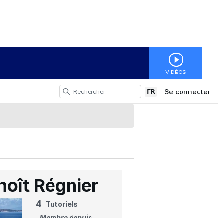
VIDÉOS
FR
Se connecter
noît Régnier
4
Tutoriels
Membre depuis