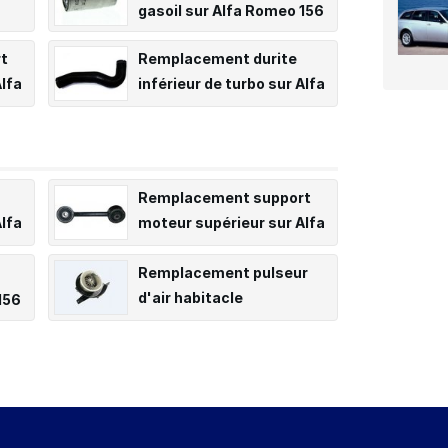
gasoil sur Alfa Romeo 156
t
Remplacement durite
lfa
inférieur de turbo sur Alfa
Romeo 156
Remplacement support
Alfa
moteur supérieur sur Alfa
Romeo 156
Remplacement pulseur
d'air habitacle
156
(Ventilateur) sur Alfa
Romeo 156