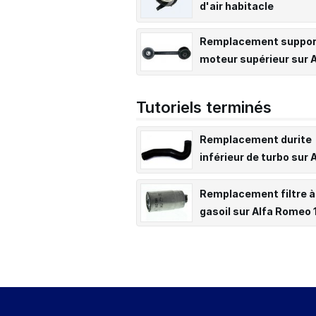
d'air habitacle
(Ventilateur) sur Alfa
Romeo 156
Remplacement suppor
moteur supérieur sur A
Romeo 156
Tutoriels terminés
Remplacement durite
inférieur de turbo sur 
Romeo 156
Remplacement filtre à
gasoil sur Alfa Romeo 