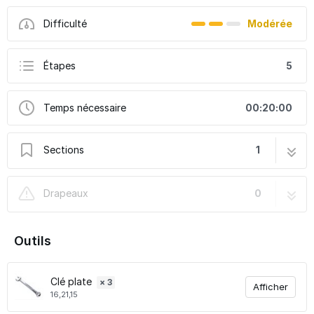
Difficulté
Modérée
Étapes
5
Temps nécessaire
00:20:00
Sections
1
Changer les rotules de direction extérieures
5 étapes
Drapeaux
0
sur Renault Clio 4
Outils
Clé plate
× 3
Afficher
16,21,15