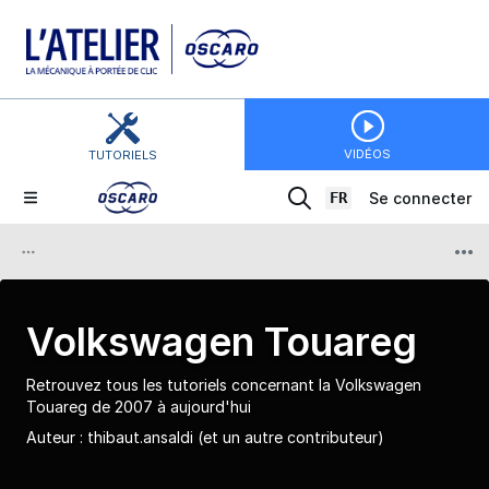
VIDÉOS
TUTORIELS
FR
Se connecter
Volkswagen Touareg
Retrouvez tous les tutoriels concernant la Volkswagen
Touareg de 2007 à aujourd'hui
Auteur :
thibaut.ansaldi
(et un autre contributeur)