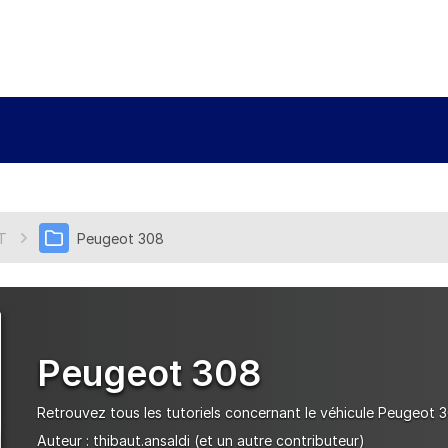
T
Peugeot 308
Peugeot 308
Retrouvez tous les tutoriels concernant le véhicule Peugeot 
Auteur :
thibaut.ansaldi
(et un autre contributeur)