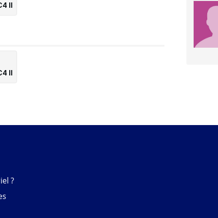
4 II
4 II
el ?
es