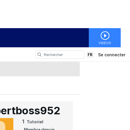
VIDÉOS
FR
Se connecter
bertboss952
1
Tutoriel
Membre depuis