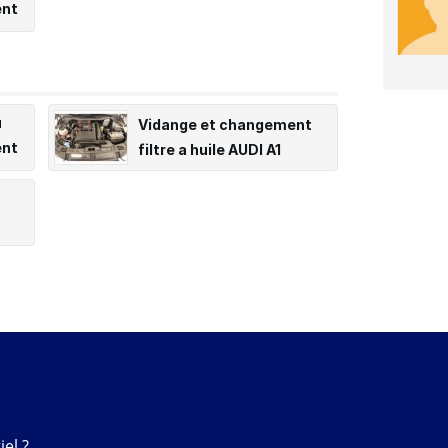
ent
u
Vidange et changement
ent
filtre a huile AUDI A1
el ?