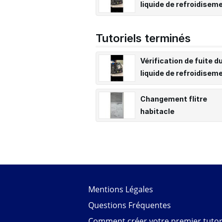
liquide de refroidisem
d'un véhicule
Tutoriels terminés
Vérification de fuite d
liquide de refroidisem
d'un véhicule
Changement flitre
habitacle
Mentions Légales
Questions Fréquentes
Comment créer votre premier tutori