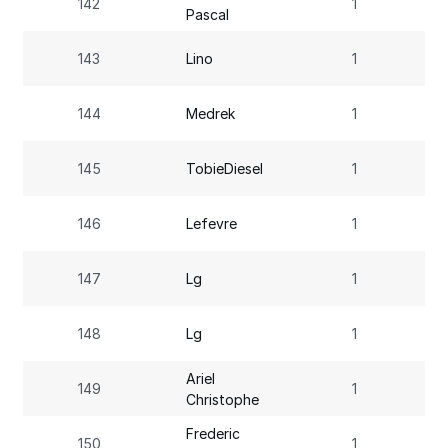
142
1
Pascal
143
Lino
1
144
Medrek
1
145
TobieDiesel
1
146
Lefevre
1
147
Lg
1
148
Lg
1
Ariel
149
1
Christophe
Frederic
150
1