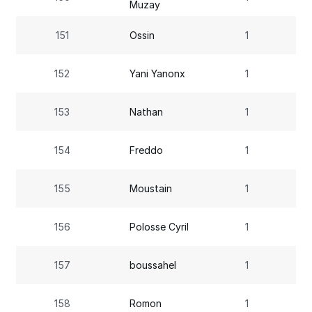
Muzay
151
Ossin
1
152
Yani Yanonx
1
153
Nathan
1
154
Freddo
1
155
Moustain
1
156
Polosse Cyril
1
157
boussahel
1
158
Romon
1