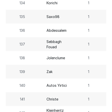
134
Korichi
1
135
Saxo98
1
136
Abdessalem
1
Sebbagh
137
1
Fouad
138
Jolenclume
1
139
Zak
1
140
Autos Yirtici
1
141
Christe
1
Kleinhentz