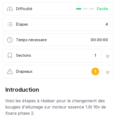
Difficulté
Facile
Étapes
4
Temps nécessaire
00:30:00
Sections
1
Changement des bougies sur moteur 1.6 16v
4 étapes
Drapeaux
1
Ce tutoriel a été créé par la communauté
Introduction
User contributed
Voici les étapes à réaliser pour le changement des
bougies d'allumage sur moteur essence 1.6l 16v de
Xsara phase 2.