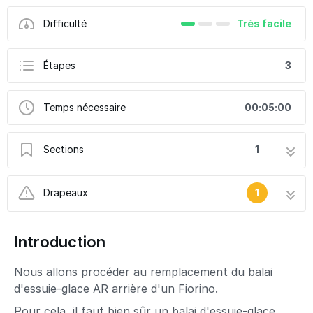
Difficulté
Très facile
Étapes
3
Temps nécessaire
00:05:00
Sections
1
Changer le balai d'essuie-glace AR - Fiat
3 étapes
Drapeaux
1
Fiorino
Ce tutoriel a été créé par la communauté
Introduction
User contributed
Nous allons procéder au remplacement du balai
d'essuie-glace AR arrière d'un Fiorino.
Pour cela, il faut bien sûr un balai d'essuie-glace