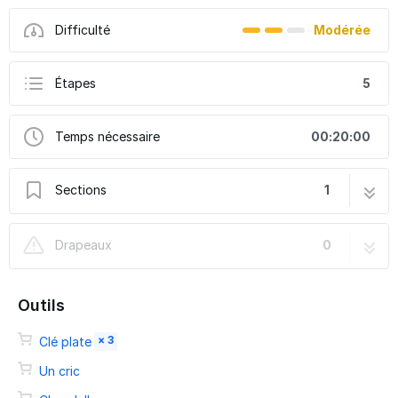
Difficulté
Modérée
Étapes
5
Temps nécessaire
00:20:00
Sections
1
Changer les rotules de direction extérieures
5 étapes
Drapeaux
0
sur Hyundai i30
Outils
× 3
Clé plate
Un cric