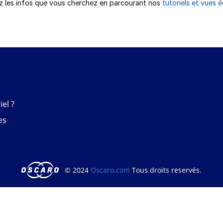
z les infos que vous cherchez en parcourant nos
tutoriels et vues 
el ?
es
© 2024
Oscaro.com
Tous droits reservés.