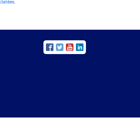
éclatées
.