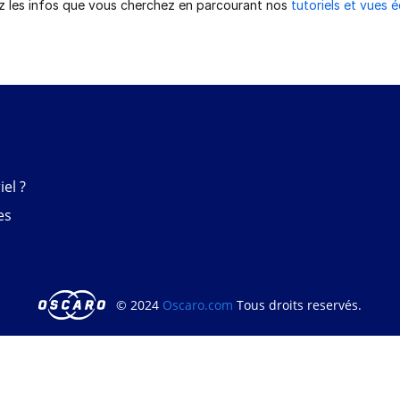
z les infos que vous cherchez en parcourant nos
tutoriels et vues 
el ?
es
© 2024
Oscaro.com
Tous droits reservés.