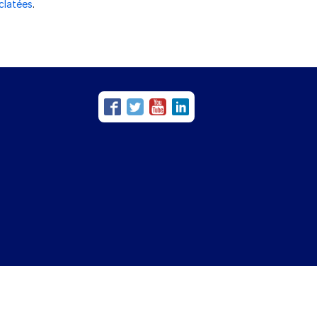
éclatées
.