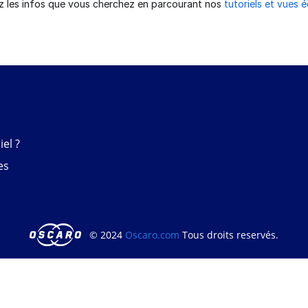
z les infos que vous cherchez en parcourant nos
tutoriels et vues 
el ?
es
© 2024
Oscaro.com
Tous droits reservés.