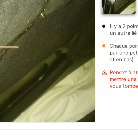
Il y a 2 poi
un autre li
Chaque poin
par une pet
et en bas).
Pensez à at
mettre une 
vous tombe 