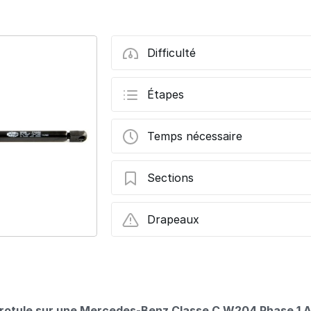
Difficulté
Étapes
Temps nécessaire
Sections
Remplacement des vérins du capot mote
Drapeaux
C w204 Phase 1
Ce tutoriel a été créé par
User contributed
e a rotule sur une Mercedes-Benz Classe C W204 Phase 1 A