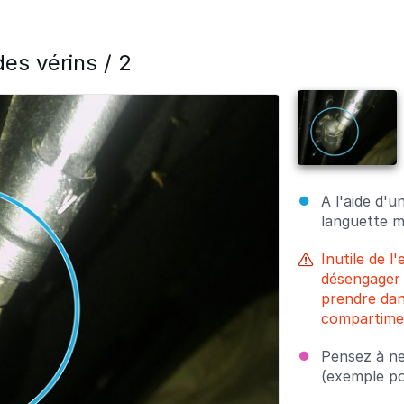
s vérins / 2
A l'aide d'u
languette m
Inutile de 
désengager l
prendre dan
compartime
Pensez à ne
(exemple po