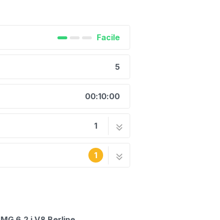
Facile
5
00:10:00
1
ur sur Mercedes Classe
5 étapes
1
 la communauté
MG 6.2 i V8 Berline