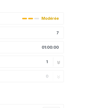
Modérée
7
01:00:00
1
 sur Dacia Sandero
7 étapes
0