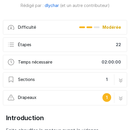
Rédigé par :
dlychar
(et un autre contributeur)
Difficulté
Modérée
Étapes
22
Temps nécessaire
02:00:00
Sections
1
Vidange et remplacement tous les filtres
22 étapes
Drapeaux
1
(air,carburant, habitacle et huile) sur Toyota
Prius
Ce tutoriel a été créé par la communauté
Introduction
User contributed