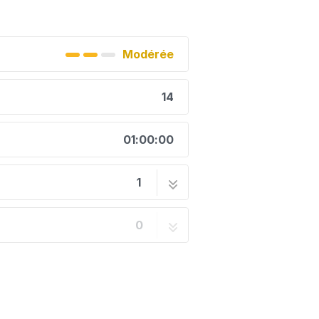
Modérée
14
01:00:00
1
eur - Peugeot 306 1.9 D
14 étapes
0