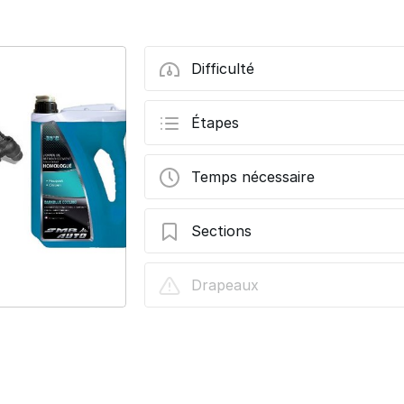
Difficulté
Étapes
Temps nécessaire
Sections
Changer la durite d'entrée d'eau radiat
Drapeaux