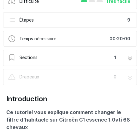
Difficulté
Très facile
Étapes
9
Temps nécessaire
00:20:00
Sections
1
Changer le filtre à air sur Citroën C1
9 étapes
Drapeaux
0
Introduction
Ce tutoriel vous explique comment changer le
filtre d'habitacle sur Citroën C1 essence 1.0vti 68
chevaux